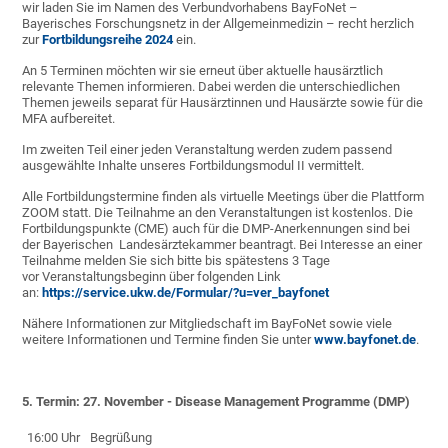
wir laden Sie im Namen des Verbundvorhabens BayFoNet –
Bayerisches Forschungsnetz in der Allgemeinmedizin – recht herzlich
zur
Fortbildungsreihe 2024
ein.
An 5 Terminen möchten wir sie erneut über aktuelle hausärztlich
relevante Themen informieren. Dabei werden die unterschiedlichen
Themen jeweils separat für Hausärztinnen und Hausärzte sowie für die
MFA aufbereitet.
Im zweiten Teil einer jeden Veranstaltung werden zudem passend
ausgewählte Inhalte unseres Fortbildungsmodul II vermittelt.
Alle Fortbildungstermine finden als virtuelle Meetings über die Plattform
ZOOM statt. Die Teilnahme an den Veranstaltungen ist kostenlos. Die
Fortbildungspunkte (CME) auch für die DMP-Anerkennungen sind bei
der Bayerischen Landesärztekammer beantragt. Bei Interesse an einer
Teilnahme melden Sie sich bitte bis spätestens 3 Tage
vor Veranstaltungsbeginn über folgenden Link
an:
https://service.ukw.de/Formular/?u=ver_bayfonet
Nähere Informationen zur Mitgliedschaft im BayFoNet sowie viele
weitere Informationen und Termine finden Sie unter
www.bayfonet.de
.
5. Termin: 27. November - Disease Management Programme (DMP)
16:00 Uhr
Begrüßung