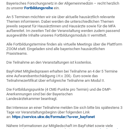
Bayerisches Forschungsnetz in der Allgemeinmedizin – recht herzlich
zu unserer
Fortbildungsreihe
ein.
An 5 Terminen möchten wir sie über aktuelle hausärztlich relevante
Themen informieren. Dabei werden die unterschiedlichen Themen
jeweils separat für Hausärztinnen und Hausärzte sowie für die MFA
aufbereitet. Im zweiten Teil der Veranstaltung werden zudem passend
ausgewählte Inhalte unseres Fortbildungsmoduls II vermittelt.
Alle Fortbildungstermine finden als virtuelle Meetings über die Plattform
ZOOM statt. Eingeladen sind alle bayerischen hausärztlichen
Praxisteams.
Die Teilnahme an den Veranstaltungen ist kostenlos.
BayFoNet Mitgliedspraxen erhalten bei Teilnahme an 4 der 5 Termine
eine Aufwandsentschädigung i.H.v. 200,- Euro sowie das
Teilnahmezertifikat über erfolgreiche Teilnahme am Modul II.
Die Fortbildungspunkte (4 CME-Punkte pro Termin) und die DMP-
Anerkennungen sind bei der Bayerischen
Landesärztekammer beantragt.
Bei Interesse an einer Teilnahme melden Sie sich bitte bis spätestens 3
Tage vor Veranstaltungsbeginn über folgenden Link
an:
https://service.ukw.de/Formular/?u=ver_bayfonet
Nähere Informationen zur Mitgliedschaft im BayFoNet sowie viele