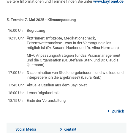
weitere Informationen und Termine finden Sie unter
www.bayfonet.de
.
5. Termin: 7. Mai 2025 - Klimaanpassung
16:00 Uhr
Begrüßung
16:15 Uhr
Ärzt*innen: Infozepte, Medikationscheck,
Extremwetteranalyse - was in der Versorgung alles
möglich ist (Dr. Susann Hueber und Dr. Alina Herrmann)
MFA: Anpassungsstrategien für das Praxismanagement
und die Organisation (Dr. Stefanie Stark und Dr. Claudia
Quitmann)
17:00 Uhr
Dissemination von Studienergebnissen - und wie lese und
interpretiere ich die Ergebnisse? (Laura Rink)
17:45 Uhr
Aktuelle Studien aus dem BayFoNet
18:00 Uhr
Lernerfolgskontrolle
18:15 Uhr
Ende der Veranstaltung
Zurück
Social Media
Kontakt