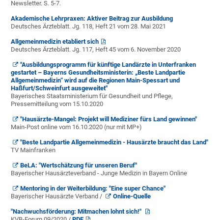
Newsletter. S. 5-7.
Akademische Lehrpraxen: Aktiver Beitrag zur Ausbildung
Deutsches Ärzteblatt. Jg. 118, Heft 21 vom 28. Mai 2021
Allgemeinmedizin etabliert sich
Deutsches Ärzteblatt. Jg. 117, Heft 45 vom 6. November 2020
"Ausbildungsprogramm für künftige Landärzte in Unterfranken
gestartet – Bayerns Gesundheitsministerin: „Beste Landpartie
Allgemeinmedizin“ wird auf die Regionen Main-Spessart und
Haßfurt/Schweinfurt ausgeweitet"
Bayerisches Staatsministerium für Gesundheit und Pflege,
Pressemitteilung vom 15.10.2020
"Hausärzte-Mangel: Projekt will Mediziner fürs Land gewinnen"
Main-Post online vom 16.10.2020 (nur mit MP+)
"Beste Landpartie Allgemeinmedizin - Hausärzte braucht das Land"
TV Mainfranken
BeLA: "Wertschätzung für unseren Beruf"
Bayerischer Hausärzteverband - Junge Medizin in Bayern Online
Mentoring in der Weiterbildung: "Eine super Chance"
Bayerischer Hausärzte Verband /
Online-Quelle
"Nachwuchsförderung: Mitmachen lohnt sich!"
KVB-Forum 09/2020 /
PDF