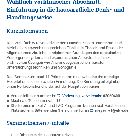
Wahlfach vorklinischer Abschnitt:
Einführung in die hausärztliche Denk- und
Handlungsweise
Kurzinformation
Das Wahlfach wird von erfahrenen Hausärzt*innen unterrichtet und
bietet einen abwechslungsreichen Einblick in Theorie und Praxis der
Allgemeinmedizin. Inhalte reichen von Grundlagen des ambulanten
Versorgungssystems und ökonomischen Aspekten bis hin zu
praktischen Übungen wie Anamnesegesprächen, basalen
Untersuchungstechniken und Sonografie.
Das Seminar umfasst 11 Präsenztermine sowie eine dreistündige
Hospitation in einer sozialen Einrichtung. Die Benotung erfolgt über
einen Reflexionsbericht, der auf der Hospitation basiert.
Veranstaltungsnummer im
Vorlesungsverzeichnis
:
03060400
Maximale Teilnehmerzahl:
12
Studierende im BeLA- und LAQ-Programm können sich vorab einen
Platz sichern. Bitte wenden Sie sich hierfür an
meyer_v1@ukw.de
Seminarthemen /-inhalte
Einführung in die Hausarztmedizin