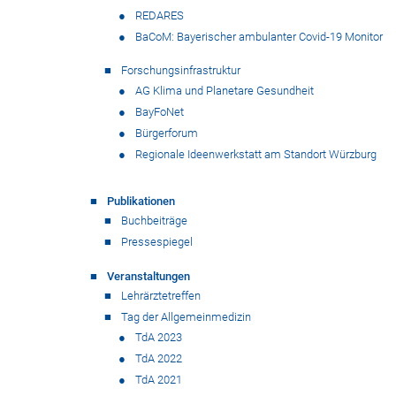
REDARES
BaCoM: Bayerischer ambulanter Covid-19 Monitor
Forschungsinfrastruktur
AG Klima und Planetare Gesundheit
BayFoNet
Bürgerforum
Regionale Ideenwerkstatt am Standort Würzburg
Publikationen
Buchbeiträge
Pressespiegel
Veranstaltungen
Lehrärztetreffen
Tag der Allgemeinmedizin
TdA 2023
TdA 2022
TdA 2021