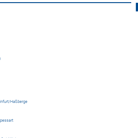
)
infurt/Haßberge
Spessart