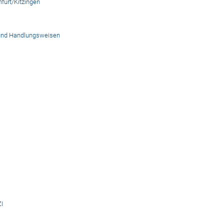
furt/Kitzingen
- und Handlungsweisen
I