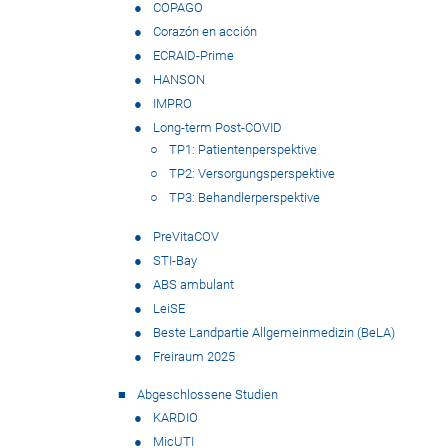
COPAGO
Corazón en acción
ECRAID-Prime
HANSON
IMPRO
Long-term Post-COVID
TP1: Patientenperspektive
TP2: Versorgungsperspektive
TP3: Behandlerperspektive
PreVitaCOV
STI-Bay
ABS ambulant
LeiSE
Beste Landpartie Allgemeinmedizin (BeLA)
Freiraum 2025
Abgeschlossene Studien
KARDIO
MicUTI