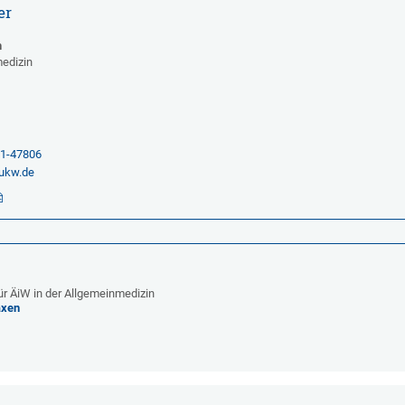
er
n
medizin
2
01-47806
ukw.de
r ÄiW in der Allgemeinmedizin
axen