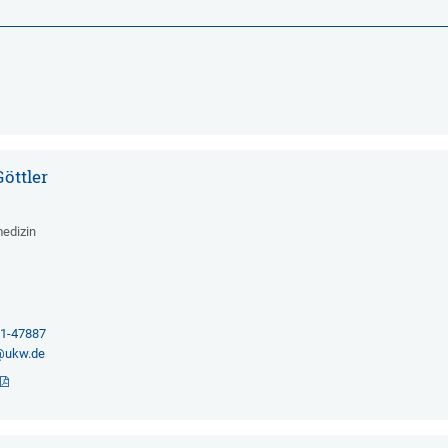
Göttler
medizin
2
01-47887
d@ukw.de