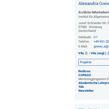
Alexandra Gres
Ärztliche Mitarbeiteri
Institut für Allgemein
Josef-Schneider-Str. 
97080
Würzburg
Deutschland
Gebäude:
D7
Telefon:
+49 931-2
E-Mail:
greser_a@
Vita
/
Vita (engl.)
Projekte:
RedAres
COPAGO
Mentoringprogramm fü
Akademische Lehrpr
TdA
Newsletter