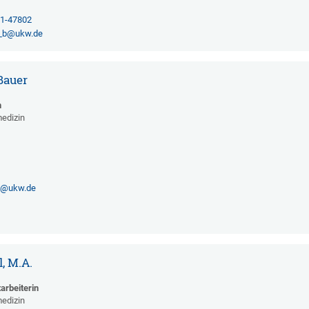
01-47802
_b@ukw.de
Bauer
n
medizin
2
6@ukw.de
, M.A.
arbeiterin
medizin