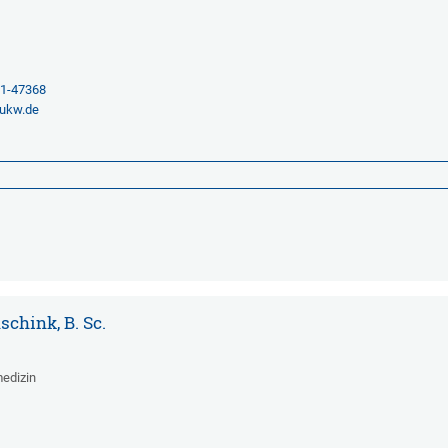
2
01-47368
ukw.de
schink, B. Sc.
medizin
2