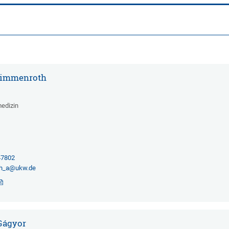
g
 Simmenroth
medizin
2
47802
th_a@ukw.de
 Gágyor