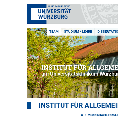
TEAM
STUDIUM / LEHRE
DISSERTATI
INSTITUT FÜR ALLGEM
am Universitätsklinikum Würzbu
INSTITUT FÜR ALLGEME
MEDIZINISCHE FAKUL