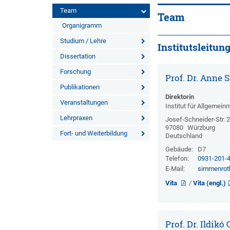
Team
Team
Organigramm
Studium / Lehre
Institutsleitun
Dissertation
Forschung
Prof. Dr. Anne
Publikationen
Direktorin
Veranstaltungen
Institut für Allgemein
Lehrpraxen
Josef-Schneider-Str. 
97080
Würzburg
Fort- und Weiterbildung
Deutschland
Gebäude:
D7
Telefon:
0931-201-
E-Mail:
simmenro
Vita
/
Vita (engl.)
Prof. Dr. Ildikó