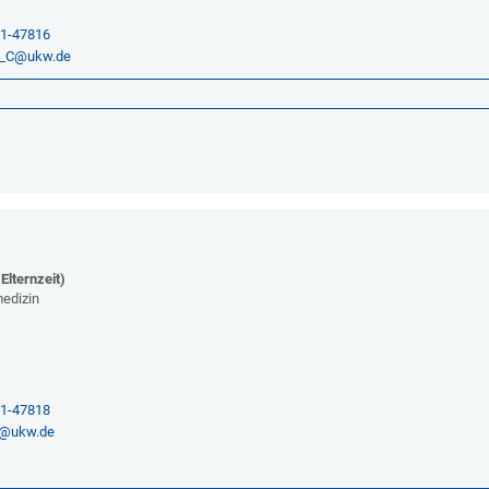
01-47816
n_C@ukw.de
 Elternzeit)
medizin
2
01-47818
m@ukw.de