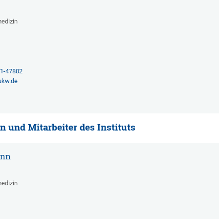
medizin
2
01-47802
ukw.de
n und Mitarbeiter des Instituts
ann
medizin
2