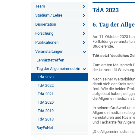
Team
TdA 2023
Studium / Lehre
6. Tag der All
Dissertation
Forschung
Am 11. Oktober 2023 fand
Fortbildungsveranstaltun
Publikationen
Studierende.
Veranstaltungen
TdA setzt "deutliches Ze
Lehrärztetreffen
Zum ersten Mal sprach D
Tag der Allgemeinmedizin
der Universität Würzburg 
TdA 2023
Nach seiner Weiterbildun
damit sich der Kreis sch
TdA 2022
fest: Wie die beiden Pr
aufgebaut haben, sei „gr
TdA 2021
die Allgemeinmedizin ist.
TdA 2020
In seinem Grußwort unters
TdA 2019
Allgemeinmedizin zu bege
Famulaturen und PJs in e
TdA 2018
und Fachärzte für Allgem
BayFoNet
„Die Allgemeinmedizin is