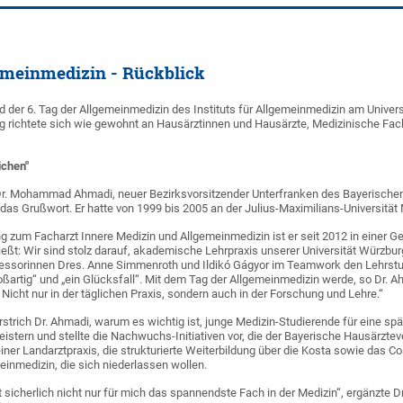
gemeinmedizin - Rückblick
 der 6. Tag der Allgemeinmedizin des Instituts für Allgemeinmedizin am Univer
g richtete sich wie gewohnt an Hausärztinnen und Hausärzte, Medizinische Fach
ichen"
r. Mohammad Ahmadi, neuer Bezirksvorsitzender Unterfranken des Bayerische
das Grußwort. Er hatte von 1999 bis 2005 an der Julius-Maximilians-Universität 
g zum Facharzt Innere Medizin und Allgemeinmedizin ist er seit 2012 in einer
ließt: Wir sind stolz darauf, akademische Lehrpraxis unserer Universität Würzbur
ofessorinnen Dres. Anne Simmenroth und Ildikó Gágyor im Teamwork den Lehrstu
oßartig“ und „ein Glücksfall“. Mit dem Tag der Allgemeinmedizin werde, so Dr. Ah
 Nicht nur in der täglichen Praxis, sondern auch in der Forschung und Lehre.“
trich Dr. Ahmadi, warum es wichtig ist, junge Medizin-Studierende für eine spät
istern und stellte die Nachwuchs-Initiativen vor, die der Bayerische Hausärzte
iner Landarztpraxis, die strukturierte Weiterbildung über die Kosta sowie das
einmedizin, die sich niederlassen wollen.
t sicherlich nicht nur für mich das spannendste Fach in der Medizin“, ergänzte