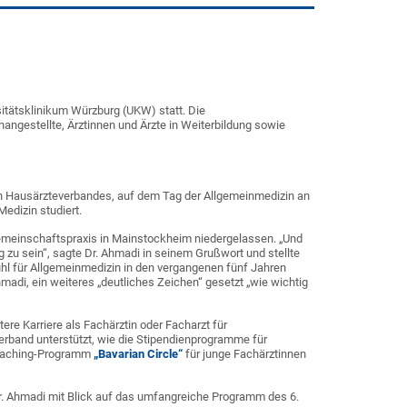
sitätsklinikum Würzburg (UKW) statt. Die
angestellte, Ärztinnen und Ärzte in Weiterbildung sowie
n Hausärzteverbandes, auf dem Tag der Allgemeinmedizin an
Medizin studiert.
 Gemeinschaftspraxis in Mainstockheim niedergelassen. „Und
g zu sein“, sagte Dr. Ahmadi in seinem Grußwort und stellte
hl für Allgemeinmedizin in den vergangenen fünf Jahren
madi, ein weiteres „deutliches Zeichen“ gesetzt „wie wichtig
ere Karriere als Fachärztin oder Facharzt für
verband unterstützt, wie die Stipendienprogramme für
 Coaching-Programm
„Bavarian Circle“
für junge Fachärztinnen
 Dr. Ahmadi mit Blick auf das umfangreiche Programm des 6.