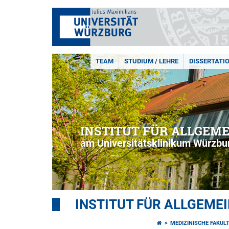
TEAM
STUDIUM / LEHRE
DISSERTATI
INSTITUT FÜR ALLGEM
am Universitätsklinikum Würzbu
INSTITUT FÜR ALLGEME
MEDIZINISCHE FAKUL