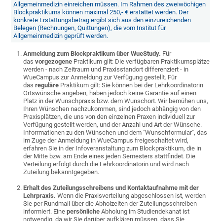
Allgemeinmedizin einreichen müssen. Im Rahmen des zweiwöchigen
Blockpraktikums können maximal 250,- € erstattet werden. Der
konkrete Erstattungsbetrag ergibt sich aus den einzureichenden
Belegen (Rechnungen, Quittungen), die vom Institut für
Allgemeinmedizin geprüft werden.
Anmeldung zum Blockpraktikum über WueStudy.
Für
das
vorgezogene
Praktikum gilt: Die verfügbaren Praktikumsplätze
werden - nach Zeitraum und Praxisstandort differenziert - in
WueCampus zur Anmeldung zur Verfügung gestellt. Für
das
reguläre
Praktikum gilt: Sie können bei der Lehrkoordinatorin
Ortswünsche angeben, haben jedoch keine Garantie auf einen
Platz in der Wunschpraxis bzw. dem Wunschort. Wir bemühen uns,
Ihren Wünschen nachzukommen, sind jedoch abhängig von den
Praxisplätzen, die uns von den einzelnen Praxen individuell zur
Verfügung gestellt werden, und der Anzahl und Art der Wünsche.
Inforrmationen zu den Wünschen und dem "Wunschformular", das
im Zuge der Anmeldung in WueCampus freigeschaltet wird,
erfahren Sie in der Infoveranstaltung zum Blockpraktikum, die in
der Mitte bzw. am Ende eines jeden Semesters stattfindet. Die
Verteilung erfolgt durch die Lehrkoordinatorin und wird nach
Zuteilung bekanntgegeben.
Erhalt des Zuteilungsschreibens und Kontaktaufnahme mit der
Lehrpraxis.
Wenn die Praxisverteilung abgeschlossen ist, werden
Sie per Rundmail über die Abholzeiten der Zuteilungsschreiben
informiert. Eine
persönliche
Abholung im Studiendekanat ist
notwendig, da wir Sie darüber aufklären müssen, dass Sie