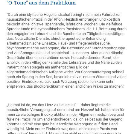
"O-Töne" aus dem Praktikum
"Durch eine idyllische Hügellandschaft bringt mich mein Fahrrad zur
hausärztlichen Praxis in der Rhön. Herzlich empfangen und köstlich
bekocht ahne ich zwei spannende, lehrreiche Wochen. Die vielfältige
Sprechstunde mit sympathischem Praxisteam, die 1:1-Betreuung durch
den engagierten Lehrarzt und die Bandbreite an Tätigkeiten bestätigen
das. Notärztliche Dienste, chirotherapeutische Behandlung,
arbeitsmedizinische Einsätze, Haus- und Pflegeheimbesuche,
psychosomatische Versorgung, die Betreuung der Koronarsportgruppe
und viel Sonographie sind beispielhaft zu nennen. Aber auch kritische
Gespräche über einen schönen sowie herausfordernden Beruf, der
Einblick in den Alltag der Familie des Lehrarztes und die Nähe zu den
Patient:innen spiegeln ein authentisches Bild der
allgemeinmedizinischen Aufgabe wider. Vor Sonnenuntergang schnell
noch ein Sprung in den See, bevor ich mit viel neuem Wissen und voller
positiver Eindrücke zurück nach Würzburg radele. Ich kann sehr
empfehlen, das Blockpraktikum in einer ländlichen Praxis zu machen."
„Heimat ist da, wo das Herz zu Hause ist“ – daher liegt mir die
hausärztliche Versorgung auf dem Land am Herzen! Ich habe mich für
mein zweiwöchiges Blockpraktikum in der Allgemeinmedizin bewusst
für eine Praxis im Umland entschieden, da ich selbst aus der Gegend
komme und mir eine gute hausärztliche Versorgung auf dem Land
wichtig ist. Mein erster Eindruck war, dass ich in dieser Praxis von
„Allroundern“ lernen darf. Mir wurden nicht nur die täglichen Aspekte