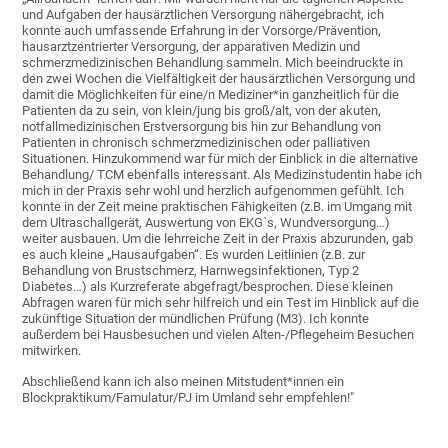
und Aufgaben der hausärztlichen Versorgung nähergebracht, ich
konnte auch umfassende Erfahrung in der Vorsorge/Prävention,
hausarztzentrierter Versorgung, der apparativen Medizin und
schmerzmedizinischen Behandlung sammeln. Mich beeindruckte in
den zwei Wochen die Vielfältigkeit der hausärztlichen Versorgung und
damit die Möglichkeiten für eine/n Mediziner*in ganzheitlich für die
Patienten da zu sein, von klein/jung bis groß/alt, von der akuten,
notfallmedizinischen Erstversorgung bis hin zur Behandlung von
Patienten in chronisch schmerzmedizinischen oder palliativen
Situationen. Hinzukommend war für mich der Einblick in die alternative
Behandlung/ TCM ebenfalls interessant. Als Medizinstudentin habe ich
mich in der Praxis sehr wohl und herzlich aufgenommen gefühlt. Ich
konnte in der Zeit meine praktischen Fähigkeiten (z.B. im Umgang mit
dem Ultraschallgerät, Auswertung von EKGˋs, Wundversorgung…)
weiter ausbauen. Um die lehrreiche Zeit in der Praxis abzurunden, gab
es auch kleine „Hausaufgaben“. Es wurden Leitlinien (z.B. zur
Behandlung von Brustschmerz, Harnwegsinfektionen, Typ 2
Diabetes…) als Kurzreferate abgefragt/besprochen. Diese kleinen
Abfragen waren für mich sehr hilfreich und ein Test im Hinblick auf die
zukünftige Situation der mündlichen Prüfung (M3). Ich konnte
außerdem bei Hausbesuchen und vielen Alten-/Pflegeheim Besuchen
mitwirken.
Abschließend kann ich also meinen Mitstudent*innen ein
Blockpraktikum/Famulatur/PJ im Umland sehr empfehlen!"