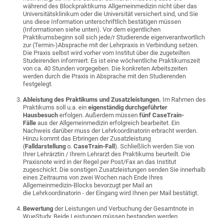
während des Blockpraktikums Allgemeinmedizin nicht über das
Universitätsklinikum oder die Universität versichert sind, und Sie
uns diese Information unterschriftlich bestätigen müssen
(Informationen siehe unten). Vor dem eigentlichen
Praktikumsbeginn soll sich jede/r Studierende eigenverantwortlich
zur (Termin-)Absprache mit der Lehrpraxis in Verbindung setzen.
Die Praxis selbst wird vorher vom Institut über die zugeteilten
Studeirenden informiert. Es ist eine wöchentliche Praktikumszeit
von ca. 40 Stunden vorgegeben. Die konkreten Arbeitszeiten
werden durch die Praxis in Absprache mit den Studierenden
festgelegt.
Ableistung des Praktikums und Zusatzleistungen.
Im Rahmen des
Praktikums soll u.a. ein
eigenständig durchgeführter
Hausbesuch
erfolgen. Außerdem müssen
fünf CaseTrain-
Fälle
aus der Allgemeinmedizin erfolgreich bearbeitet. Ein
Nachweis darüber muss der Lehrkoordinatorin erbracht werden.
Hinzu kommt das Erbringen der Zusatzleistung
(
Falldarstellung
o.
CaseTrain-Fall
). Schließlich werden Sie von
Ihrer Lehrärztin / Ihrem Lehrarzt des Praktikums beurteilt. Die
Praxisnote wird in der Regel per Post/Fax an das Institut
zugeschickt. Die sonstigen Zusatzleistungen senden Sie innerhalb
eines Zeitraums von zwei Wochen nach Ende Ihres
Allgemeinmedizin-Blocks bevorzugt per Mail an
die Lehrkoordinatorin - der Eingang wird Ihnen per Mail bestätigt.
Bewertung
der Leistungen und Verbuchung der Gesamtnote in
WueStudy. Beide Leistungen müssen bestanden werden