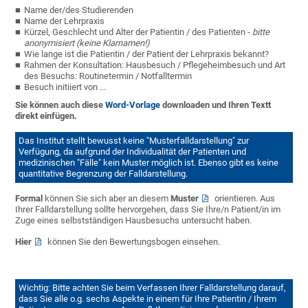
Name der/des Studierenden
Name der Lehrpraxis
Kürzel, Geschlecht und Alter der Patientin / des Patienten -
bitte
anonymisiert (keine Klarnamen!)
Wie lange ist die Patientin / der Patient der Lehrpraxis bekannt?
Rahmen der Konsultation: Hausbesuch / Pflegeheimbesuch und Art
des Besuchs: Routinetermin / Notfalltermin
Besuch initiiert von ...
Sie können auch diese
Word-Vorlage
downloaden und Ihren Textt
direkt einfügen.
Das Institut stellt bewusst keine "Musterfalldarstellung" zur
Verfügung, da aufgrund der Individualität der Patienten und
medizinischen "Fälle" kein Muster möglich ist. Ebenso gibt es keine
quantitative Begrenzung der Falldarstellung.
Formal
können Sie sich aber an diesem
Muster
orientieren. Aus
Ihrer Falldarstellung sollte hervorgehen, dass Sie Ihre/n Patient/in im
Zuge eines selbstständigen Hausbesuchs untersucht haben.
Hier
können Sie den Bewertungsbogen einsehen.
Wichtig: Bitte achten Sie beim Verfassen Ihrer Falldarstellung darauf,
dass Sie alle o.g. sechs Aspekte in einem für Ihre Patientin / Ihrem