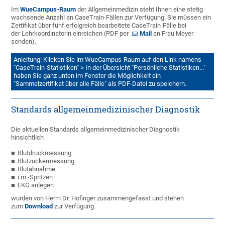
Im
WueCampus-Raum
der Allgemeinmedizin steht Ihnen eine stetig
wachsende Anzahl an CaseTrain-Fällen zur Verfügung. Sie müssen ein
Zertifikat über fünf erfolgreich bearbeitete CaseTrain-Fälle bei
der Lehrkoordinatorin einreichen (PDF per
Mail
an Frau Meyer
senden).
Anleitung: Klicken Sie im WueCampus-Raum auf den Link namens
"CaseTrain-Statistiken" > In der Übersicht "Persönliche Statistiken..."
haben Sie ganz unten im Fenster die Möglichkeit ein
"Sammelzertifikat über alle Fälle" als PDF-Datei zu speichern.
Standards allgemeinmedizinischer Diagnostik
Die aktuellen Standards allgemeinmedizinischer Diagnostik
hinsichtlich
Blutdruckmessung
Blutzuckermessung
Blutabnahme
i.m.-Spritzen
EKG anlegen
wurden von Herrn Dr. Hofinger zusammengefasst und stehen
zum
Download
zur Verfügung.