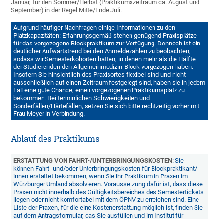
Januar, für den Sommer/Herbst (Praktikumszeitraum ca. August und
September) in der Regel Mitte/Ende Juli.
Aufgrund häufiger Nachfragen einige Informationen zu den
Platzkapazitäten: Erfahrungsgemäß stehen genügend Praxisplätze
für das vorgezogene Blockpraktikum zur Verfügung. Dennoch ist ein
deutlicher Aufwärtstrend bei den Anmeldezahlen zu beobachten,
sodass wir Semesterkohorten hatten, in denen mehr als die Hälfte
der Studierenden den Allgemeinmedizin-Block vorgezogen haben.
Insofern Sie hinsichtlich des Praxisortes flexibel sind und nicht
ausschließlich auf einen Zeitraum festgelegt sind, haben sie in jedem
Fall eine gute Chance, einen vorgezogenen Praktikumsplatz zu
bekommen. Bei terminlichen Schwierigkeiten und
Sonderfällen/Härtefällen, setzen Sie sich bitte rechtzeitig vorher mit
Frau Meyer in Verbindung.
Ablauf des Praktikums
ERSTATTUNG VON FAHRT-/UNTERBRINGUNGSKOSTEN
: Sie
können Fahrt- und/oder Unterbringungskosten für Blockpraktikant/-
innen erstattet bekommen, wenn Sie ihr Praktikum in Praxen im
Würzburger Umland absolvieren. Voraussetzung dafür ist, dass diese
Praxen nicht innerhalb des Gültigkeitsbereiches des Semestertickets
liegen oder nicht komfortabel mit dem ÖPNV zu erreichen sind. Eine
Liste der Praxen, für die eine Kostenerstattung möglich ist, finden Sie
auf dem Antragsformular, das Sie ausfüllen und im Institut für