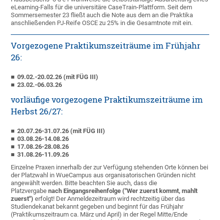
eLearning-Falls für die universitäre CaseTrain-Plattform. Seit dem
Sommersemester 23 fließt auch die Note aus dem an die Praktika
anschließenden PJ-Reife OSCE zu 25% in die Gesamtnote mit ein.
Vorgezogene Praktikumszeiträume im Frühjahr
26:
09.02.-20.02.26 (mit FÜG III)
23.02.-06.03.26
vorläufige vorgezogene Praktikumszeiträume im
Herbst 26/27:
20.07.26-31.07.26 (mit FÜG III)
03.08.26-14.08.26
17.08.26-28.08.26
31.08.26-11.09.26
Einzelne Praxen innerhalb der zur Verfügung stehenden Orte können bei
der Platzwahl in WueCampus aus organisatorischen Gründen nicht
angewählt werden. Bitte beachten Sie auch, dass die
Platzvergabe
nach Eingangsreihenfolge ("Wer zuerst kommt, mahlt
zuerst")
erfolgt! Der Anmeldezeitraum wird rechtzeitig über das
Studiendekanat bekannt gegeben und beginnt für das Frühjahr
(Praktikumszeitraum ca. März und April) in der Regel Mitte/Ende