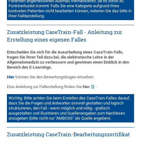
Patienten angemessenen Ausmaß thematisieren, da es sonst zu
Punktverlusten kommt. Falls Sie eine Kategorie aufgrund Ihres
konkreten Patienten nicht bearbeiten können, notieren Sie das bitte in
Ihrer Falldarstellung.
Zusatzleistung CaseTrain-Fall - Anleitung zur
Erstellung eines eigenen Falles
Entscheiden Sie sich für die Ausarbeitung eines CaseTrain-Falls,
tragen Sie Ihren Teil dazu bei, die elektronische Lehre in der
Allgemeinmedizin zu verbessern und gewinnen einen Einblick in den
Bereich des E-Learnings.
Hier
können Sie den Bewertungsbogen einsehen.
Eine Anleitung zur Fallerstellung finden Sie
hier
.
Wichtig: Bitte achten Sie beim Erstellen des CaseTrain-Falles darauf,
dass Sie die Fragen und Antworten sinnvoll gestalten und logisch
strukturieren, den Fall - wenn möglich und nötig - grafisch
ausgestalten und illustrieren und Quellenangaben zum Nachlesen
anzugeben (bitte nicht nur "AMBOSS" als Quelle angeben).
Zusatzleistung CaseTrain-Bearbeitungszertifikat