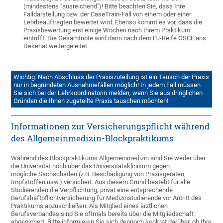
(mindestens "ausreichend")! Bitte beachten Sie, dass Ihre
Falldarstellung bzw. der CaseTrain-Fall von einem oder einer
Lehrbeauftragten bewertet wird. Ebenso kommt es vor, dass die
Praxisbewertung erst einige Wochen nach Ihrem Praktikum
eintrifft. Die Gesamtnote wird dann nach dem PJ-Reife OSCE ans
Dekenat weitergeleitet.
Wichtig: Nach Abschluss der Praxiszuteilung ist ein Tausch der Praxis
nur in begründeten Ausnahmefällen möglich! In jedem Fall müssen
Sie sich bei der Lehrkoordinatorin melden, wenn Sie aus dringlichen
Gründen die Ihnen zugeteilte Praxis tauschen möchten!
Informationen zur Versicherungspflicht während
des Allgemeinmedizin-Blockpraktikums
Während des Blockpraktikums Allgemeinmedizin sind Sie weder über
die Universität noch über das Universitätsklinikum gegen
mögliche Sachschäden (z.B. Beschädigung von Praxisgeräten,
Impfstoffen usw.) versichert. Aus diesem Grund besteht für alle
Studierenden die Verpflichtung, privat eine entsprechende
Berufshaftpflichtversicherung für Medizinstudierende vor Antritt des
Praktikums abzuschließen. Als Mitglied eines ärztlichen
Berufsverbandes sind Sie oftmals bereits über die Mitgliedschaft
abgesichert. Bitte informieren Sie sich dennoch konkret darüber, ob Ihre