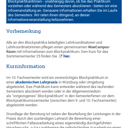
Blockpraktikantinnen - unabhängig davon, ob Sie das Praktikum
vorziehen oder während des Semesters absolvieren - bieten wir eine
Infoveranstaltung an. Genauere Informationen erhalten Sie im Laufe
des Semesters. Wir raten ihnen dringend, an dieser
Informationsveranstaltung teilzunehmen.
Vorbemerkung
Alle an den Blockpraktika beteiligten Lehrkoordinatoren und
Lehrkoordinatorinnen pflegen einen gemeinsamen
WueCampus-
Raum
mit Informationen zum Blockpraktikum. Den Kurs für das
Sommersemester 25 finden Sie
hier.
Kurzinformation
Im 10. Fachsemester wird ein zweiwöchiges Blockpraktikum in
einer
akademischen Lehrpraxis
in Würzburg oder Umgebung
abgeleistet. Das Praktikum kann entweder während des laufenden
Semesters absolviert werden oder in der Allgemeinmedizin
als "vorgezogenes" Blockpraktikum" in den Semesterferien vor dem
Blockpraktikumssemester (zwischen dem 9. und 10. Fachsemester)
abgeleistet werden.
Grundlage der Benotung ist neben der Beurteilung der Leistungen in der
Praxis durch den zuständigen Lehrarzt die Bewertung einer
schriftlichen Fallausarbeitung eines eigenständig durchgeführten
Hausbesuchs o d e r wahlweise die selbstständige Ausarbeitung eines